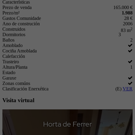
Características
Prezo de venda
165.000 €
Prezo/m²
1.988
Gastos Comunidade
28 €
Ano de construción
2006
Construidos
2
83 m
Dormitorios
3
Baños
2
Amoblado
Cociña Amoblada
Calefacción
Trasteiro
Altura/Planta
1
Estado
Garaxe
Zonas comúns
Clasificación Enerxética
(E)
VER
Visita virtual