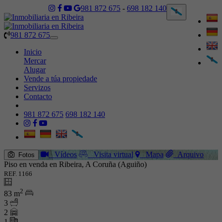
981 872 675
-
698 182 140
981 872 675
Toggle
navigation
Inicio
Mercar
Alugar
Vende a túa propiedade
Servizos
Contacto
981 872 675
698 182 140
Vídeos
Visita virtual
Mapa
Arquivo
Fotos
Piso en venda en Ribeira, A Coruña (Aguiño)
REF. 1166
2
83 m
3
2
1